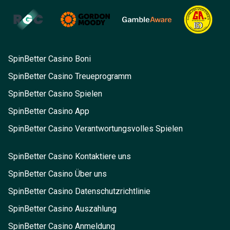
SpinBetter Casino Boni
SpinBetter Casino Treueprogramm
SpinBetter Casino Spielen
SpinBetter Casino App
SpinBetter Casino Verantwortungsvolles Spielen
SpinBetter Casino Kontaktiere uns
SpinBetter Casino Über uns
SpinBetter Casino Datenschutzrichtlinie
SpinBetter Casino Auszahlung
SpinBetter Casino Anmeldung