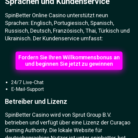
Sprachen und Kundenservice
SpinBetter Online Casino unterstützt neun
Sprachen: Englisch, Portugiesisch, Spanisch,
Russisch, Deutsch, Französisch, Thai, Türkisch und
Ukrainisch. Der Kundenservice umfasst:
Fordern Sie Ihren Willkommensbonus an
und beginnen Sie jetzt zu gewinnen
24/7 Live-Chat
E-Mail-Support
Betreiber und Lizenz
SpinBetter Casino wird von Sprut Group B.V.
betrieben und verfügt über eine Lizenz der Curaçao
Gaming Authority. Die lokale Website für
deutschsprachige Nutzer ist unter spinbetter-bet-