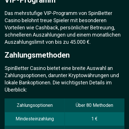
VIP-Programm
Das mehrstufige VIP-Programm von SpinBetter
Casino belohnt treue Spieler mit besonderen
Vorteilen wie Cashback, persönlicher Betreuung,
schnelleren Auszahlungen und einem monatlichen
Auszahlungslimit von bis zu 45.000 €.
Zahlungsmethoden
SpinBetter Casino bietet eine breite Auswahl an
Zahlungsoptionen, darunter Kryptowährungen und
lokale Bankoptionen. Die wichtigsten Details im
Überblick:
Zahlungsoptionen
Über 80 Methoden
Mindesteinzahlung
1 €