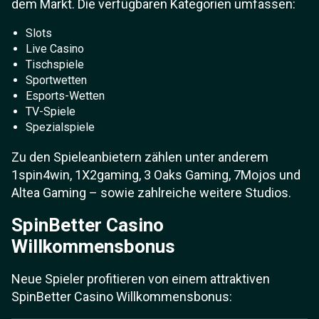
dem Markt. Die verfügbaren Kategorien umfassen:
Slots
Live Casino
Tischspiele
Sportwetten
Esports-Wetten
TV-Spiele
Spezialspiele
Zu den Spieleanbietern zählen unter anderem
1spin4win, 1X2gaming, 3 Oaks Gaming, 7Mojos und
Altea Gaming – sowie zahlreiche weitere Studios.
SpinBetter Casino
Willkommensbonus
Neue Spieler profitieren von einem attraktiven
SpinBetter Casino Willkommensbonus: